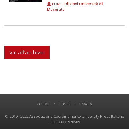
EUM - Edizioni Università di
Macerata
Vai all'archivio
Contatti
•
Crediti
•
Privacy
© 2019 - 2022 Associazione Coordinamento University Press Italiane
- C.F. 93091920509