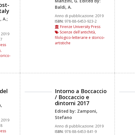
Manzini, G. Edited by:
ost-
Baldi, A.
taly
Anno di pubblicazione:
2019
 A.;
ISBN:
978-88-6453-923-2
Firenze University Press
Scienze dell'antichità,
2019
filologico-letterarie e storico-
-7
artistiche
ress
,
torico-
del
Intorno a Boccaccio
/ Boccaccio e
dintorni 2017
a,
Edited by: Zamponi,
Stefano
2019
-8
Anno di pubblicazione:
2019
ress
ISBN:
978-88-6453-841-9