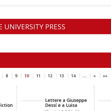
E UNIVERSITY PRESS
8
9
10
11
12
13
14
…
»
»»
Lettere a Giuseppe
iction
Dessí e a Luisa