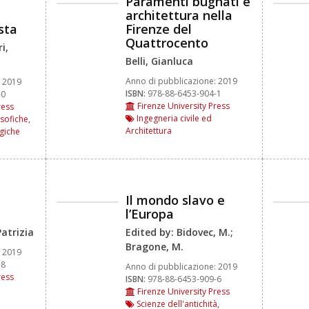
Paramenti bugnati e
architettura nella
ista
Firenze del
Quattrocento
i,
Belli, Gianluca
Anno di pubblicazione:
2019
2019
ISBN:
978-88-6453-904-1
-0
Firenze University Press
ress
Ingegneria civile ed
osofiche,
Architettura
giche
Il mondo slavo e
l’Europa
Patrizia
Edited by: Bidovec, M.;
Bragone, M.
2019
-8
Anno di pubblicazione:
2019
ress
ISBN:
978-88-6453-909-6
Firenze University Press
Scienze dell'antichità,