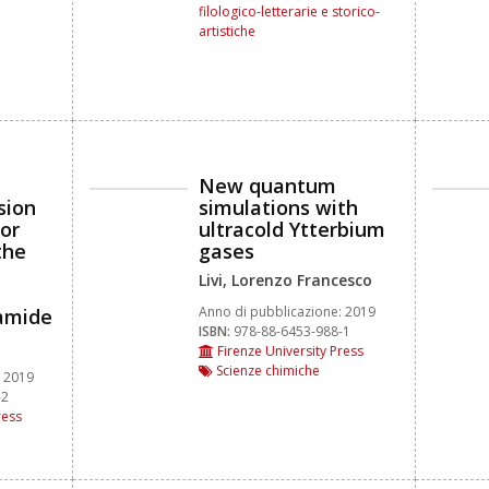
filologico-letterarie e storico-
artistiche
New quantum
sion
simulations with
or
ultracold Ytterbium
the
gases
Livi, Lorenzo Francesco
Anno di pubblicazione:
2019
amide
ISBN:
978-88-6453-988-1
Firenze University Press
Scienze chimiche
2019
-2
ress