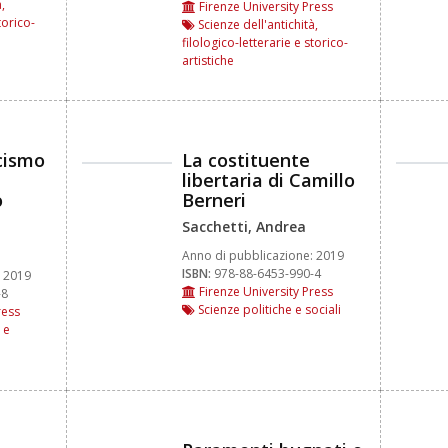
,
Firenze University Press
torico-
Scienze dell'antichità,
filologico-letterarie e storico-
artistiche
scismo
La costituente
libertaria di Camillo
o
Berneri
Sacchetti, Andrea
Anno di pubblicazione:
2019
ISBN:
978-88-6453-990-4
2019
Firenze University Press
-8
Scienze politiche e sociali
ress
 e