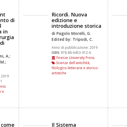
nt
Ricordi. Nuova
nto di
edizione e
l
introduzione storica
a in
di Pagolo Morelli, G.
rurgia
Edited by: Tripodi, C.
di
Anno di pubblicazione:
2019
ISBN:
978-88-6453-912-6
i, A.;
Firenze University Press
 M.;
Scienze dell'antichità,
filologico-letterarie e storico-
artistiche
2019
-1
ress
e e
e come
Il Sistema