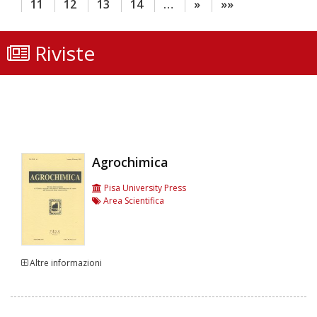
11
12
13
14
…
»
»»
Riviste
Agrochimica
Pisa University Press
Area Scientifica
Altre informazioni