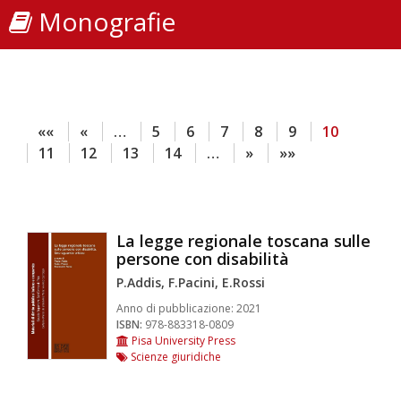
Monografie
««
«
…
5
6
7
8
9
10
11
12
13
14
…
»
»»
La legge regionale toscana sulle
persone con disabilità
P.Addis, F.Pacini, E.Rossi
Anno di pubblicazione:
2021
ISBN:
978-883318-0809
Pisa University Press
Scienze giuridiche