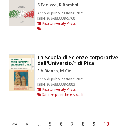
S.Panizza, R.Romboli
Anno di pubblicazione:
2021
ISBN:
978-883339-5708
Pisa University Press
La Scuola di Scienze corporative
dell'Universit√† di Pisa
F.A.Bianco, M.Cini
Anno di pubblicazione:
2021
ISBN:
978-883339-5883
Pisa University Press
Scienze politiche e sociali
««
«
…
5
6
7
8
9
10