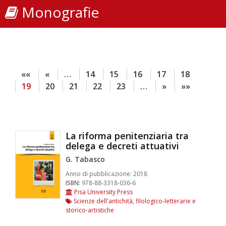
Monografie
««
«
…
14
15
16
17
18
19
20
21
22
23
…
»
»»
La riforma penitenziaria tra
delega e decreti attuativi
G. Tabasco
Anno di pubblicazione:
2018
ISBN:
978-88-3318-036-6
Pisa University Press
Scienze dell'antichità, filologico-letterarie e
storico-artistiche