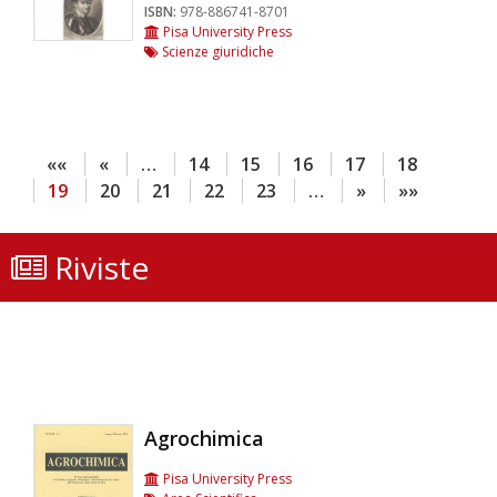
ISBN:
978-886741-8701
Pisa University Press
Scienze giuridiche
««
«
…
14
15
16
17
18
19
20
21
22
23
…
»
»»
Riviste
Agrochimica
Pisa University Press