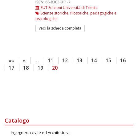
ISBN:
88-8303-011-7
EUT Edizioni Università di Trieste
Scienze storiche, filosofiche, pedagogiche e
psicologiche
vedi la scheda completa
««
«
…
11
12
13
14
15
16
17
18
19
20
Catalogo
Ingegneria civile ed Architettura