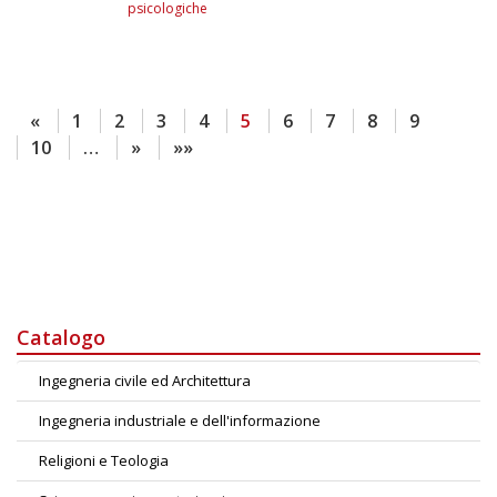
psicologiche
«
1
2
3
4
5
6
7
8
9
10
…
»
»»
Catalogo
Ingegneria civile ed Architettura
Ingegneria industriale e dell'informazione
Religioni e Teologia