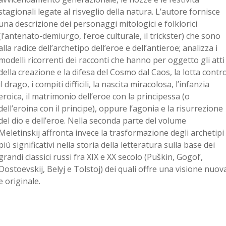
stagionali legate al risveglio della natura. L’autore fornisce
una descrizione dei personaggi mitologici e folklorici
(l’antenato-demiurgo, l’eroe culturale, il trickster) che sono
alla radice dell’archetipo dell’eroe e dell’antieroe; analizza i
modelli ricorrenti dei racconti che hanno per oggetto gli atti
della creazione e la difesa del Cosmo dal Caos, la lotta contr
il drago, i compiti difficili, la nascita miracolosa, l’infanzia
eroica, il matrimonio dell’eroe con la principessa (o
dell’eroina con il principe), oppure l’agonia e la risurrezione
del dio e dell’eroe. Nella seconda parte del volume
Meletinskij affronta invece la trasformazione degli archetipi
più significativi nella storia della letteratura sulla base dei
grandi classici russi fra XIX e XX secolo (Puškin, Gogol’,
Dostoevskij, Belyj e Tolstoj) dei quali offre una visione nuov
e originale.