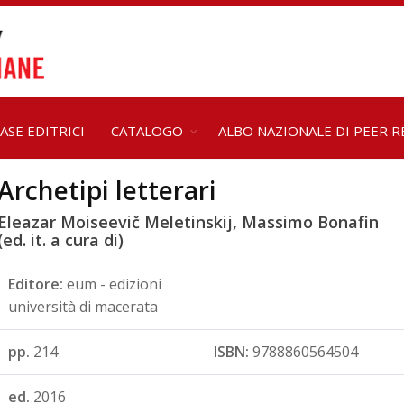
ASE EDITRICI
CATALOGO
ALBO NAZIONALE DI PEER R
Archetipi letterari
Eleazar Moiseevič Meletinskij, Massimo Bonafin
(ed. it. a cura di)
Editore:
eum - edizioni
università di macerata
pp.
214
ISBN:
9788860564504
ed.
2016