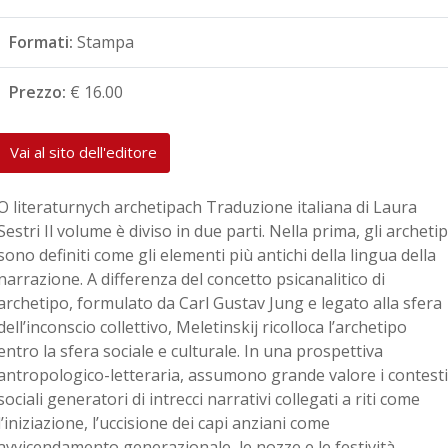
Formati:
Stampa
Prezzo:
€ 16.00
Vai al sito dell'editore
O literaturnych archetipach Traduzione italiana di Laura
Sestri Il volume è diviso in due parti. Nella prima, gli archetip
sono definiti come gli elementi più antichi della lingua della
narrazione. A differenza del concetto psicanalitico di
archetipo, formulato da Carl Gustav Jung e legato alla sfera
dell’inconscio collettivo, Meletinskij ricolloca l’archetipo
entro la sfera sociale e culturale. In una prospettiva
antropologico-letteraria, assumono grande valore i contesti
sociali generatori di intrecci narrativi collegati a riti come
l’iniziazione, l’uccisione dei capi anziani come
avvicendamento generazionale, le nozze e le festività