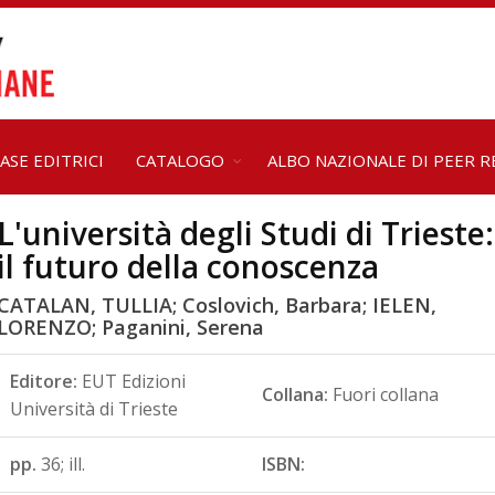
ASE EDITRICI
CATALOGO
ALBO NAZIONALE DI PEER R
L'università degli Studi di Trieste:
il futuro della conoscenza
CATALAN, TULLIA; Coslovich, Barbara; IELEN,
LORENZO; Paganini, Serena
Editore:
EUT Edizioni
Collana:
Fuori collana
Università di Trieste
pp.
36; ill.
ISBN: