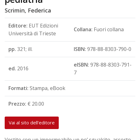
Scrimin, Federica
Editore:
EUT Edizioni
Collana:
Fuori collana
Università di Trieste
pp.
321; ill.
ISBN:
978-88-8303-790-0
eISBN:
978-88-8303-791-
ed.
2016
7
Formati:
Stampa, eBook
Prezzo:
€ 20.00
Vai al sito dell'editore
Vestito con un impermeabile un po’ sgualcito, assorto