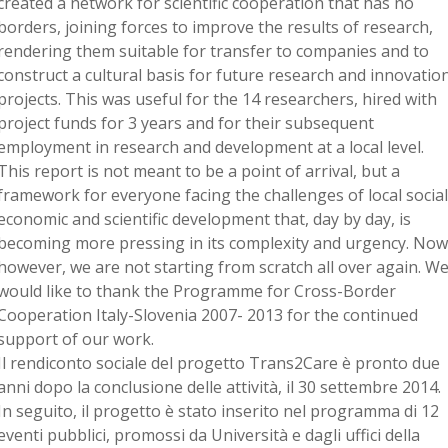
created a network for scientific cooperation that has no
borders, joining forces to improve the results of research,
rendering them suitable for transfer to companies and to
construct a cultural basis for future research and innovatio
projects. This was useful for the 14 researchers, hired with
project funds for 3 years and for their subsequent
employment in research and development at a local level.
This report is not meant to be a point of arrival, but a
framework for everyone facing the challenges of local social
economic and scientific development that, day by day, is
becoming more pressing in its complexity and urgency. Now
however, we are not starting from scratch all over again. W
would like to thank the Programme for Cross-Border
Cooperation Italy-Slovenia 2007- 2013 for the continued
support of our work.
Il rendiconto sociale del progetto Trans2Care è pronto due
anni dopo la conclusione delle attività, il 30 settembre 2014.
In seguito, il progetto è stato inserito nel programma di 12
eventi pubblici, promossi da Università e dagli uffici della