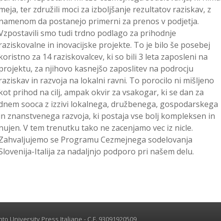
meja, ter združili moci za izboljšanje rezultatov raziskav, z
namenom da postanejo primerni za prenos v podjetja.
Vzpostavili smo tudi trdno podlago za prihodnje
raziskovalne in inovacijske projekte. To je bilo še posebej
koristno za 14 raziskovalcev, ki so bili 3 leta zaposleni na
projektu, za njihovo kasnejšo zaposlitev na podrocju
raziskav in razvoja na lokalni ravni. To porocilo ni mišljeno
kot prihod na cilj, ampak okvir za vsakogar, ki se dan za
dnem sooca z izzivi lokalnega, družbenega, gospodarskega
in znanstvenega razvoja, ki postaja vse bolj kompleksen in
nujen. V tem trenutku tako ne zacenjamo vec iz nicle.
Zahvaljujemo se Programu Cezmejnega sodelovanja
Slovenija-Italija za nadaljnjo podporo pri našem delu.
o University Press Italiane - C.F. 93091920509