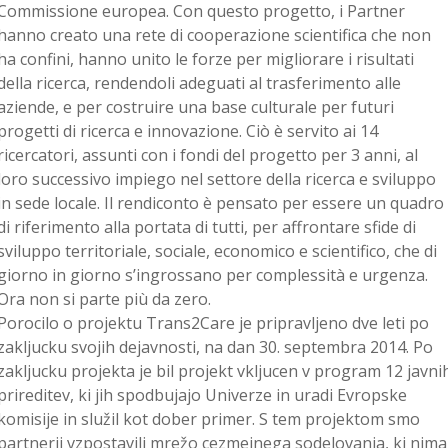
Commissione europea. Con questo progetto, i Partner
hanno creato una rete di cooperazione scientifica che non
ha confini, hanno unito le forze per migliorare i risultati
della ricerca, rendendoli adeguati al trasferimento alle
aziende, e per costruire una base culturale per futuri
progetti di ricerca e innovazione. Ciò è servito ai 14
ricercatori, assunti con i fondi del progetto per 3 anni, al
loro successivo impiego nel settore della ricerca e sviluppo
in sede locale. Il rendiconto è pensato per essere un quadro
di riferimento alla portata di tutti, per affrontare sfide di
sviluppo territoriale, sociale, economico e scientifico, che di
giorno in giorno s’ingrossano per complessità e urgenza.
Ora non si parte più da zero.
Porocilo o projektu Trans2Care je pripravljeno dve leti po
zakljucku svojih dejavnosti, na dan 30. septembra 2014. Po
zakljucku projekta je bil projekt vkljucen v program 12 javni
prireditev, ki jih spodbujajo Univerze in uradi Evropske
komisije in služil kot dober primer. S tem projektom smo
partnerji vzpostavili mrežo cezmejnega sodelovanja, ki nima