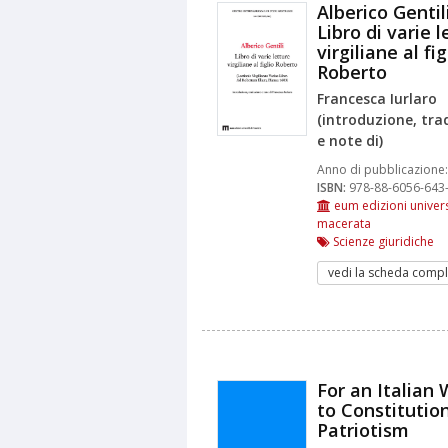
Alberico Gentili
Libro di varie l
virgiliane al fig
Roberto
Francesca Iurlaro
(introduzione, tr
e note di)
Anno di pubblicazione:
ISBN:
978-88-6056-643
eum edizioni univers
macerata
Scienze giuridiche
vedi la scheda compl
For an Italian
to Constitutio
Patriotism