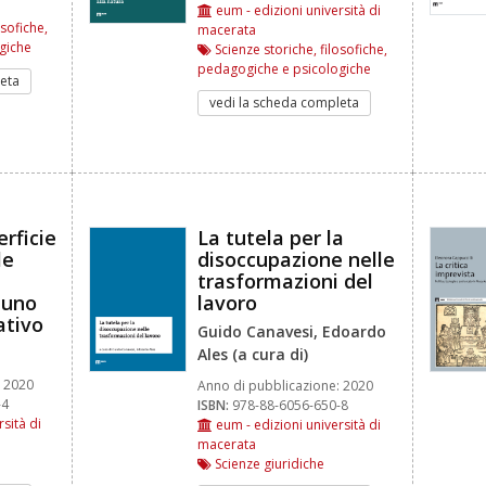
eum - edizioni università di
osofiche,
macerata
giche
Scienze storiche, filosofiche,
pedagogiche e psicologiche
eta
vedi la scheda completa
erficie
La tutela per la
le
disoccupazione nelle
trasformazioni del
 uno
lavoro
ativo
Guido Canavesi, Edoardo
Ales (a cura di)
2020
Anno di pubblicazione:
2020
-4
ISBN:
978-88-6056-650-8
sità di
eum - edizioni università di
macerata
Scienze giuridiche