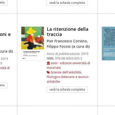
eta
vedi la scheda completa
La ritenzione della
ioni e
traccia
Pier Francesco Corvino,
Filippo Focosi (a cura di)
cura di)
Anno di pubblicazione:
2019
ISBN:
978-88-6056-635-5
2019
eum - edizioni università di
-9
macerata
sità di
Scienze dell'antichità,
filologico-letterarie e storico-
artistiche
eta
vedi la scheda completa