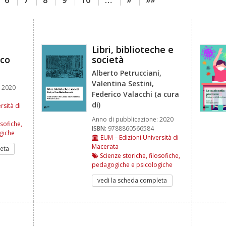
Libri, biblioteche e
ico
società
Alberto Petrucciani,
Valentina Sestini,
2020
Federico Valacchi (a cura
di)
rsità di
Anno di pubblicazione:
2020
osofiche,
ISBN:
9788860566584
giche
EUM – Edizioni Università di
Macerata
eta
Scienze storiche, filosofiche,
pedagogiche e psicologiche
vedi la scheda completa