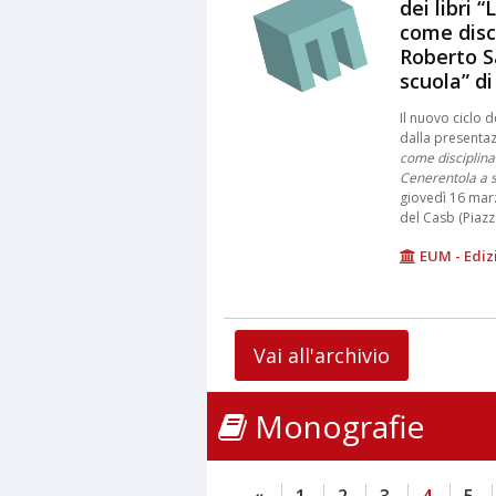
dei libri “
come disci
Roberto S
scuola” d
Il nuovo ciclo 
dalla presenta
come disciplina
Cenerentola a 
giovedì 16 marz
del Casb (Piazz
EUM - Ediz
Vai all'archivio
Monografie
«
1
2
3
4
5