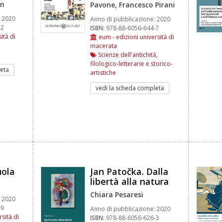
an
Pavone, Francesco Pirani
2020
Anno di pubblicazione:
2020
-2
ISBN:
978-88-6056-644-7
ità di
eum - edizioni università di
macerata
Scienze dell'antichità,
filologico-letterarie e storico-
eta
artistiche
vedi la scheda completa
uola
Jan Patočka. Dalla
libertà alla natura
Chiara Pesaresi
2020
-9
Anno di pubblicazione:
2020
sità di
ISBN:
978-88-6056-626-3