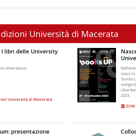
dizioni Università di Macerata
I libri delle University
Nasce 
Unive
ria Universitaria
Nell’amb
nasce la 
“books UP
svolgerà 
Oberdan,
2023.
ioni Università di Macerata
EUM 
eum: presentazione
Collo