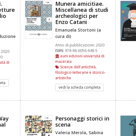
.
Munera amicitiae.
etture
Miscellanea di studi
lio
archeologici per
Enzo Catani
Emanuela Stortoni (a
aduzione
cura di)
Anno di pubblicazione:
2020
ISBN:
978-88-6056-648-5
2020
eum edizioni università di
-0
macerata
ità di
Scienze dell'antichità,
filologico-letterarie e storico-
artistiche
eta
vedi la scheda completa
 Way
Personaggi storici in
nal
scena
Valeria Merola, Sabina