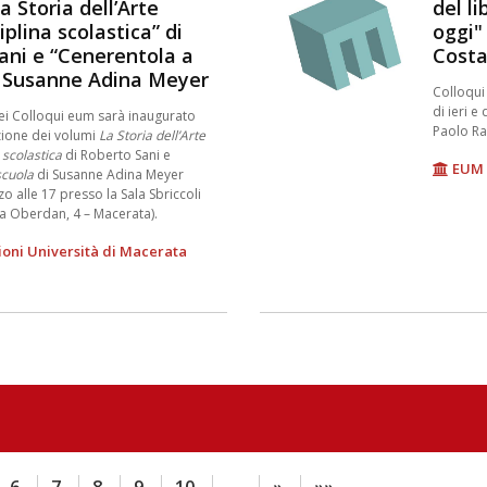
La Storia dell’Arte
del li
plina scolastica” di
oggi"
ani e “Cenerentola a
Costa
i Susanne Adina Meyer
Colloqui
di ieri e
dei Colloqui eum sarà inaugurato
Paolo Ra
zione dei volumi
La Storia dell’Arte
 scolastica
di Roberto Sani e
EUM 
scuola
di Susanne Adina Meyer
o alle 17 presso la Sala Sbriccoli
a Oberdan, 4 – Macerata).
ioni Università di Macerata
6
7
8
9
10
…
»
»»