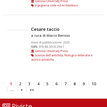
Genova University Press
Ingegneria civile ed Architettura
Cesare taccio
a cura di Marco Berisso
Anno di pubblicazione:
2025
ISBN:
978-88-3618-294-7
Genova University Press
Scienze dell'antichità, filologico-letterarie e
storico-artistiche
1
2
3
4
5
6
7
8
9
10
…
»
»»
Riviste