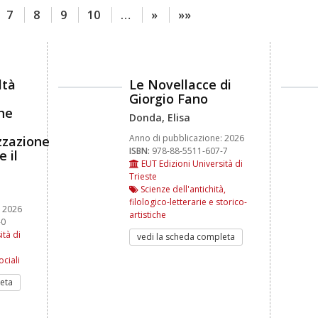
7
8
9
10
…
»
»»
ltà
Le Novellacce di
Giorgio Fano
che
Donda, Elisa
Anno di pubblicazione:
2026
izzazione
ISBN:
978-88-5511-607-7
 il
EUT Edizioni Università di
Trieste
Scienze dell'antichità,
filologico-letterarie e storico-
2026
artistiche
-0
ità di
vedi la scheda completa
ociali
eta