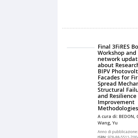
Final 3FiRES Bo
Workshop and
network updat
about Researc
BIPV Photovolt
Facades for Fi
Spread Mechan
Structural Fail
and Resilience
Improvement
Methodologie
A cura di: BEDON, 
Wang, Yu
Anno di pubblicazione:
ISBN:
978-88-5511-700