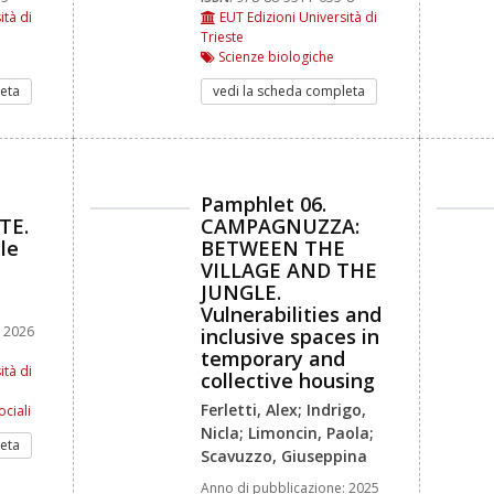
ità di
EUT Edizioni Università di
Trieste
Scienze biologiche
eta
vedi la scheda completa
Pamphlet 06.
TE.
CAMPAGNUZZA:
le
BETWEEN THE
VILLAGE AND THE
JUNGLE.
Vulnerabilities and
2026
inclusive spaces in
temporary and
ità di
collective housing
Ferletti, Alex; Indrigo,
ociali
Nicla; Limoncin, Paola;
eta
Scavuzzo, Giuseppina
Anno di pubblicazione:
2025