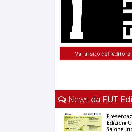
Vai al sito dell'editore
News
da EUT Edi
Presenta
Edizioni U
Salone In