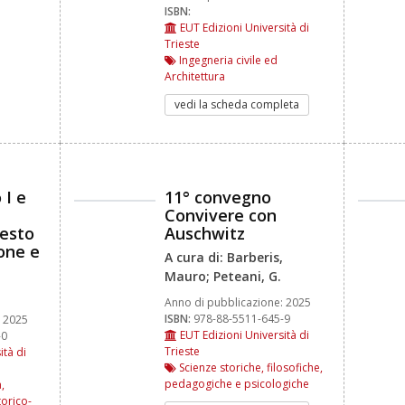
ISBN:
EUT Edizioni Università di
Trieste
Ingegneria civile ed
Architettura
vedi la scheda completa
 I e
11° convegno
Convivere con
testo
Auschwitz
ione e
A cura di: Barberis,
Mauro; Peteani, G.
Anno di pubblicazione:
2025
ISBN:
978-88-5511-645-9
2025
EUT Edizioni Università di
-0
Trieste
ità di
Scienze storiche, filosofiche,
pedagogiche e psicologiche
,
torico-