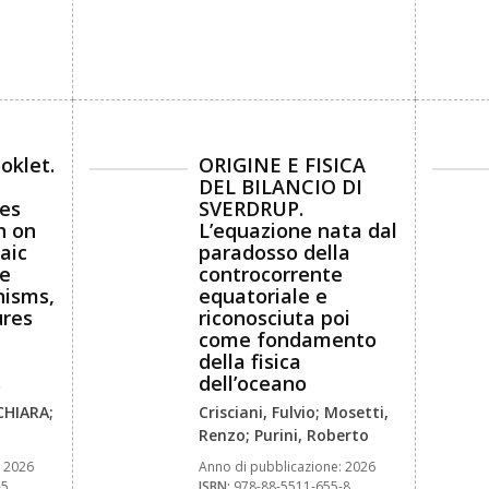
oklet.
ORIGINE E FISICA
DEL BILANCIO DI
es
SVERDRUP.
h on
L’equazione nata dal
aic
paradosso della
re
controcorrente
isms,
equatoriale e
ures
riconosciuta poi
come fondamento
della fisica
s
dell’oceano
CHIARA;
Crisciani, Fulvio; Mosetti,
Renzo; Purini, Roberto
2026
Anno di pubblicazione:
2026
-5
ISBN:
978-88-5511-655-8