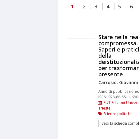
1
2
3
4
5
6
Stare nella rea
compromessa.
Saperi e prati
della
deistituzional
per trasformare
presente
Carrosio, Giovanni
Anno di pubblicazione:
ISBN:
978-88-5511-680
EUT Edizioni Univers
Trieste
Scienze politiche e s
vedi la scheda compl